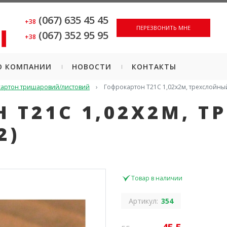
(067) 635 45 45
+38
ПЕРЕЗВОНИТЬ МНЕ
(067) 352 95 95
+38
О КОМПАНИИ
НОВОСТИ
КОНТАКТЫ
артон тришаровий/листовий
Гофрокартон Т21С 1,02х2м, трехслойный
 Т21С 1,02Х2М, 
2)
Товар в наличии
Артикул:
354