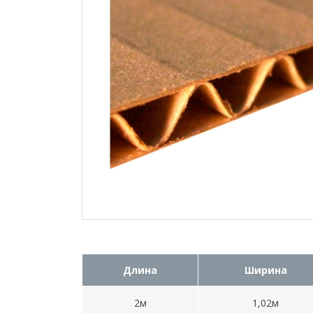
Длина
Ширина
2м
1,02м