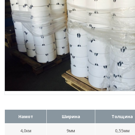
Намот
Ширина
Толщина
4,0км
9мм
0,55мм